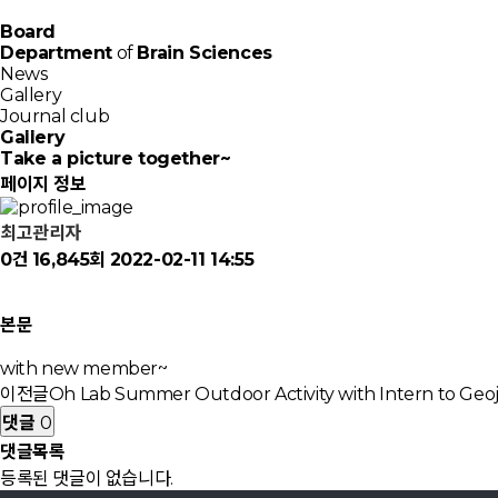
Board
Department
of
Brain Sciences
News
Gallery
Journal club
Gallery
Take a picture together~
페이지 정보
최고관리자
0건
16,845회
2022-02-11 14:55
본문
with new member~
이전글
Oh Lab Summer Outdoor Activity with Intern to Geoj
댓글
0
댓글목록
등록된 댓글이 없습니다.